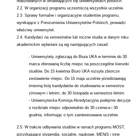
realizowanych w umawiających się uniwersytetach polskich.
2.2. W organizacji programu uczestniczą wszystkie uczelnie.
2.3. Sprawy formalne i organizacyjne studentów programu,
wynikające z Porozumienia Uniwersytetów Polskich, prowadzi
właściwy uniwersytet.
2.4. Kandydaci na semestralne lub roczne studia w danym roku
akademickim wyłaniani są wg następujących zasad:
- Uniwersytety zgłaszają do Biura UKA w terminie do 30
marca oferowaną liczbę miejsc na poszczególne kierunki
studiów. Do 15 kwietnia Biuro UKA rozsyła zbiorcze
zestawienie miejsc. Do 15 maja uczelnie przedstawiają
imienną listę kandydatów do studiowania w semestrze
zimowym i letnim, do 30 listopada w semestrze letnim.
- Uniwersytecka Komisja Akredytacyjna podejmie decyzje
o rozdziale miejsc odpowiednio do 30 czerwca i 30
grudnia, informując o tym zainteresowane uczelnie.
2.5. W trakcie odbywania studiów w ramach programu MOST,
przysługujące stypendia: socjalne, naukowe, MENiS i inne