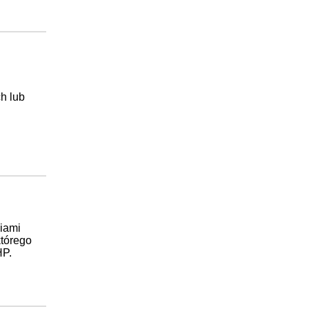
h lub
giami
którego
HP.