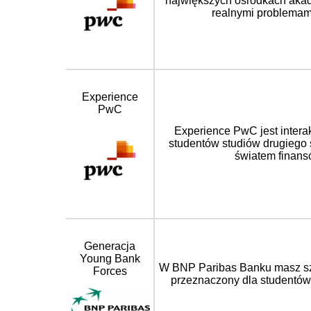
największych ośrodkach akad
realnymi problemam
Experience
PwC
Experience PwC jest intera
studentów studiów drugiego 
światem finans
Generacja
Young Bank
W BNP Paribas Banku masz sz
Forces
przeznaczony dla studentów