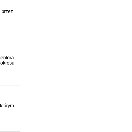
y przez
entora -
 okresu
 którym