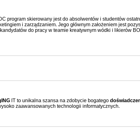
 program skierowany jest do absolwentów i studentów ostatni
etingiem i zarządzaniem. Jego głównym założeniem jest pozys
 kandydatów do pracy w teamie kreatywnym wódki i likierów B
gING
IT to unikalna szansa na zdobycie bogatego
doświadczen
wysoko zaawansowanych technologii informatycznych.