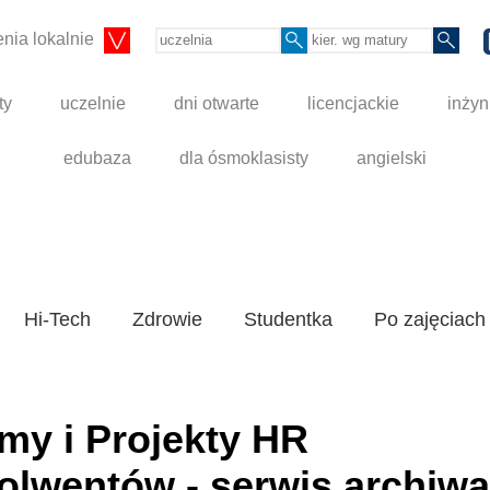
nia lokalnie
ty
uczelnie
dni otwarte
licencjackie
inżyn
edubaza
dla ósmoklasisty
angielski
Hi-Tech
Zdrowie
Studentka
Po zajęciach
my i Projekty HR
solwentów - serwis archiwa