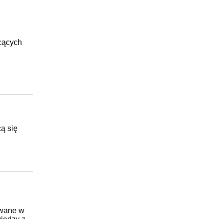
hcących
cą się
owane w