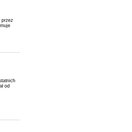
y przez
jmuje
statnich
ał od