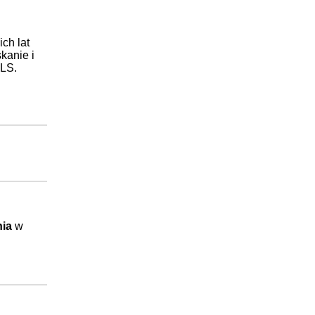
ch lat
kanie i
OLS.
ia
w