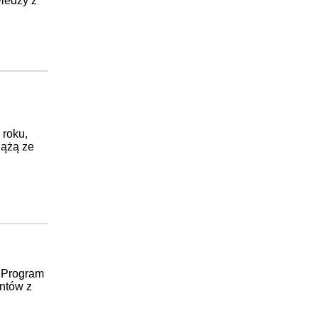
iedzy z
 roku,
iążą ze
 Program
ntów z