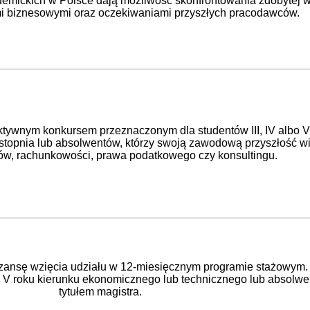
emickich w Polsce dają możliwość skonfrontowania zdobytej w
i biznesowymi oraz oczekiwaniami przyszłych pracodawców.
ktywnym konkursem przeznaczonym dla studentów III, IV albo V
stopnia lub absolwentów, którzy swoją zawodową przyszłość w
ów, rachunkowości, prawa podatkowego czy konsultingu.
ansę wzięcia udziału w 12-miesięcznym programie stażowym.
 V roku kierunku ekonomicznego lub technicznego lub absolwe
tytułem magistra.