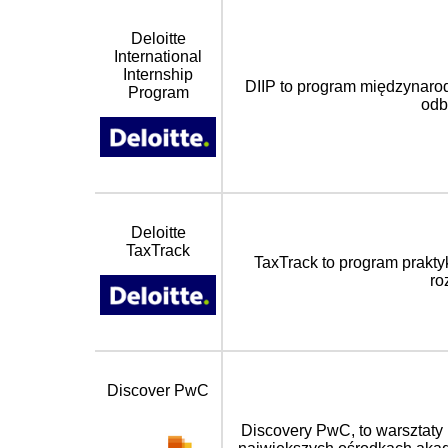
Deloitte
International
Internship
DIIP to program międzynarodo
Program
odb
Deloitte
TaxTrack
TaxTrack to program praktyk 
ro
Discover PwC
Discovery PwC, to warsztaty