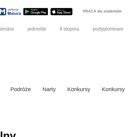
PRACA dla studentów
ierskie
jednolite
II stopnia
podyplomowe
Podróże
Narty
Konkursy
Konkursy
lny