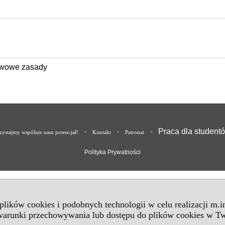
awowe zasady
Praca dla student
•
•
•
ystajmy wspólnie nasz potencjał!
Kontakt
Patronat
Polityka Prywatności
 plików cookies i podobnych technologii w celu realizacji m.
 warunki przechowywania lub dostępu do plików cookies w Tw