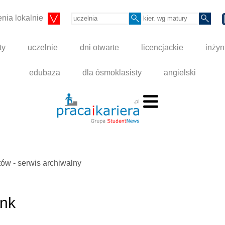
nia lokalnie
ty
uczelnie
dni otwarte
licencjackie
inżyn
edubaza
dla ósmoklasisty
angielski
ów - serwis archiwalny
nk