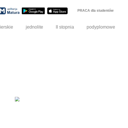
PRACA dla studentów
ierskie
jednolite
II stopnia
podyplomowe